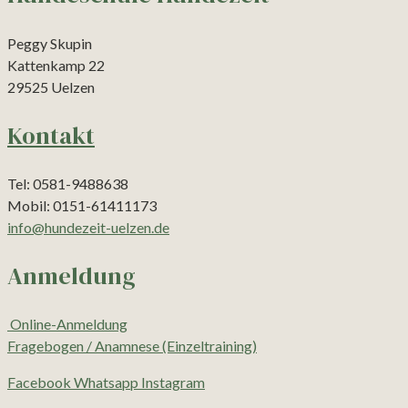
Peggy Skupin
Kattenkamp 22
29525 Uelzen
Kontakt
Tel: 0581-9488638
Mobil: 0151-61411173
info@hundezeit-uelzen.de
Anmeldung
Online-Anmeldung
Fragebogen / Anamnese (Einzeltraining)
Facebook
Whatsapp
Instagram