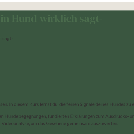
in Hund wirklich sagt-
h sagt-
. In diesem Kurs lernst du, die feinen Signale deines Hundes zu e
erten Hundebegegnungen, fundierten Erklärungen zum Ausdrucks- 
Videoanalyse, um das Gesehene gemeinsam auszuwerten.