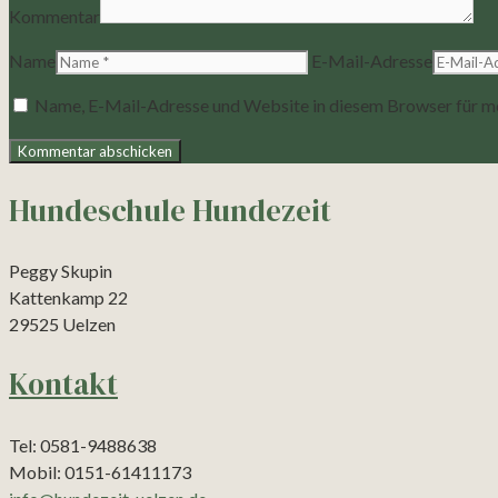
Kommentar
Name
E-Mail-Adresse
Name, E-Mail-Adresse und Website in diesem Browser für m
Hundeschule Hundezeit
Peggy Skupin
Kattenkamp 22
29525 Uelzen
Kontakt
Tel: 0581-9488638
Mobil: 0151-61411173