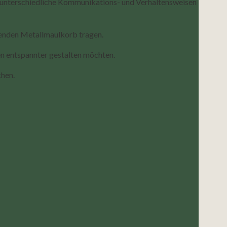
m unterschiedliche Kommunikations- und Verhaltensweisen
tzenden Metallmaulkorb tragen.
en entspannter gestalten möchten.
chen.