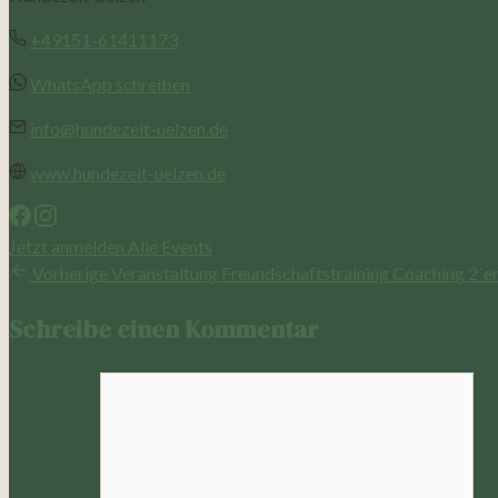
+49151-61411173
WhatsApp schreiben
info@hundezeit-uelzen.de
www.hundezeit-uelzen.de
Jetzt anmelden
Alle Events
Vorherige Veranstaltung
Freundschaftstraining Coaching 2´e
Schreibe einen Kommentar