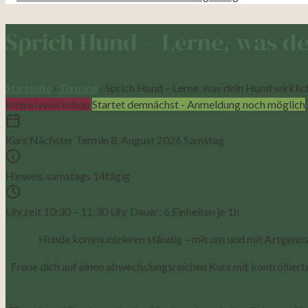
Sprich Hund – Lerne, was de
Startseite
›
Termine
›
Sprich Hund – Lerne, was dein Hund wirklic
Intensivworkshop
Startet demnächst - Anmeldung noch möglich
Kurs
Nächster Termin
8. August 2026
Samstag
Hinweis
samstags 14tägig
Uhrzeit
10:30 – 11:30 Uhr
Dauer: 6 Einheiten je 1h
Hunde kommunizieren ständig – mit uns und mit Artgenossen
Freue dich auf einen abwechslungsreichen Kurs mit kontrolli