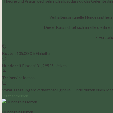
Theorie und Praxis wechseln sich ab, sodass du das Gelernte d
Verhaltensoriginelle Hunde sind herz
Dieser Kurs richtet sich an alle, die i
🐾 Verstehe
Kosten
135,00 € 6 Einheiten
Hundezeit
Ripdorf 31, 29525 Uelzen
Trainer/in:
Joenna
Voraussetzungen:
verhaltensoriginelle Hunde dürfen einen Me
Jetzt anmelden
Hundezeit Uelzen