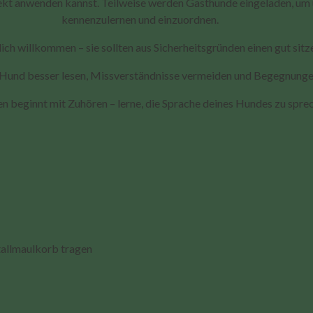
irekt anwenden kannst. Teilweise werden Gasthunde eingeladen, u
kennenzulernen und einzuordnen.
lich willkommen – sie sollten aus Sicherheitsgründen einen gut si
hren Hund besser lesen, Missverständnisse vermeiden und Begegnung
n beginnt mit Zuhören – lerne, die Sprache deines Hundes zu spre
tallmaulkorb tragen